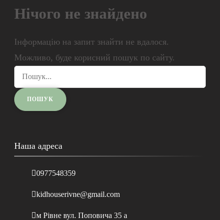
Нічого не знайдено
Інформацію на запит знайти не вдалося.
Можливо, буде корисний пошук по сайту.
Наша адреса
0977548359
kidhouserivne@gmail.com
м Рівне вул. Поповича 35 а