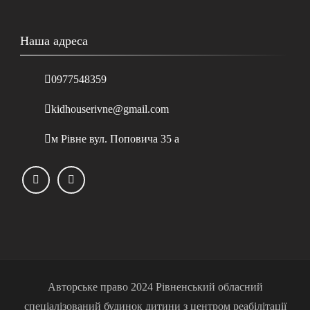
Наша адреса
0977548359
kidhouserivne@gmail.com
м Рівне вул. Поповича 35 а
Авторське право 2024 Рівненський обласний
спеціалізований будинок дитини з центром реабілітації