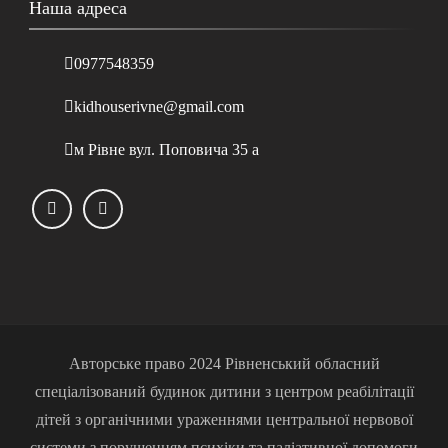
Наша адреса
0977548359
kidhouserivne@gmail.com
м Рівне вул. Поповича 35 а
Авторське право 2024 Рівненський обласний
спеціалізований будинок дитини з центром реабілітації
дітей з органічними ураженнями центральної нервової
системи з порушенням психіки та паліативної допомоги