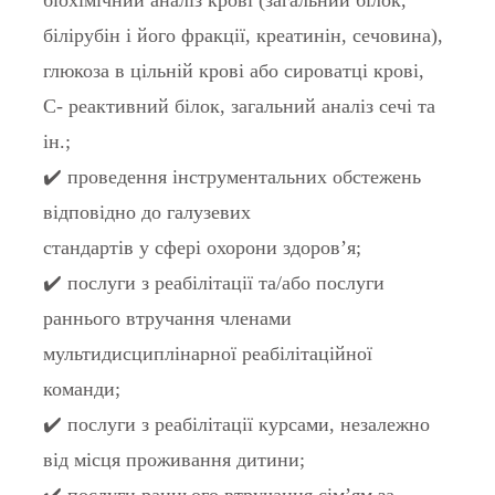
біохімічний аналіз крові (загальний білок,
білірубін і його фракції, креатинін, сечовина),
глюкоза в цільній крові або сироватці крові,
С- реактивний білок, загальний аналіз сечі та
ін.;
✔️ проведення інструментальних обстежень
відповідно до галузевих
стандартів у сфері охорони здоров’я;
✔️ послуги з реабілітації та/або послуги
раннього втручання членами
мультидисциплінарної реабілітаційної
команди;
✔️ послуги з реабілітації курсами, незалежно
від місця проживання дитини;