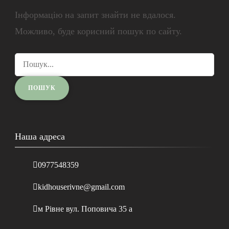
Інформацію на запит знайти не вдалося.
Можливо, буде корисний пошук по сайту.
Наша адреса
0977548359
kidhouserivne@gmail.com
м Рівне вул. Поповича 35 а