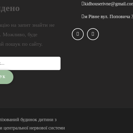
kidhouserivne@gmail.co
йдено
м Рівне вул. Поповича 
цію на запит знайти не
. Можливо, буде
й пошук по сайту.
лізований будинок дитини з
ми центральної нервової системи