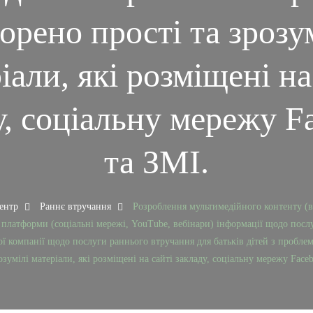
орено прості та зрозу
іали, які розміщені на
у, соціальну мережу F
та ЗМІ.
центр
Раннє втручання
Розроблення мультимедійного контенту (від
 платформи (соціальні мережі, YouTube, вебінари) інформації щодо посл
ї компанії щодо послуги раннього втручання для батьків дітей з пробле
озумілі матеріали, які розміщені на сайті закладу, соціальну мережу Face