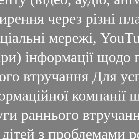
рення через різні п
оціальні мережі, YouTu
ари) інформації щодо 
ого втручання Для ус
ормаційної компанії 
уги раннього втручанн
 дітей з проблемами 