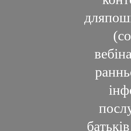
дляпоши
(с
вебін
раннь
інф
посл
батьків