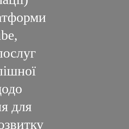
латформи
be,
послуг
пішної
щодо
я для
розвитку