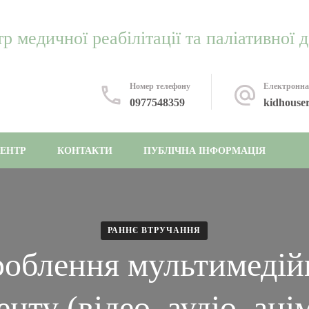
 медичної реабілітації та паліативної 
Номер телефону
Електронна
0977548359
kidhouse
ЦЕНТР
КОНТАКТИ
ПУБЛІЧНА ІНФОРМАЦІЯ
РАННЄ ВТРУЧАННЯ
роблення мультимедій
нту (відео, аудіо, ані