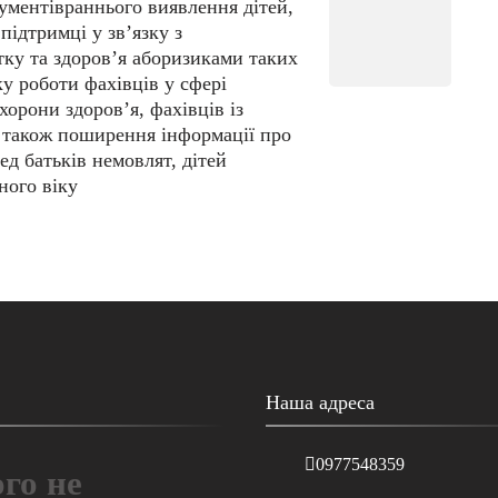
ументівраннього виявлення дітей,
підтримці у зв’язку з
ку та здоров’я аборизиками таких
у роботи фахівців у сфері
хорони здоров’я, фахівців із
а також поширення інформації про
ед батьків немовлят, дітей
ного віку
Наша адреса
0977548359
го не