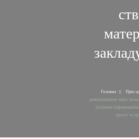
ств
матер
заклад
Головна
Прес-
дляпоширення через різні
успішної інформаційно
прості та зр