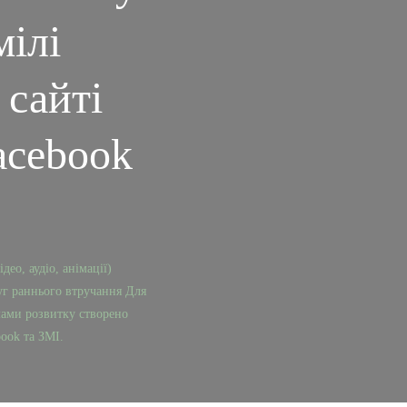
мілі
 сайті
acebook
ео, аудіо, анімації)
уг раннього втручання Для
мами розвитку створено
book та ЗМІ.