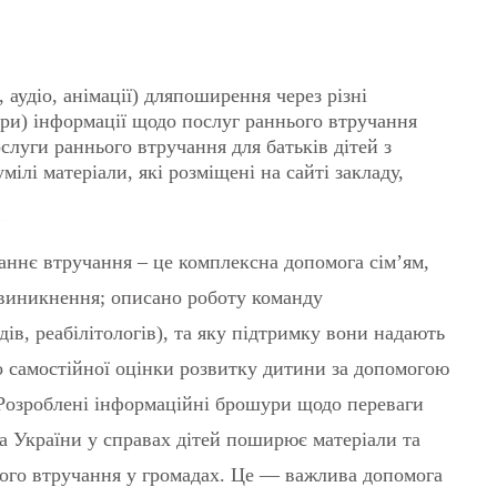
 аудіо, анімації) дляпоширення через різні
ари) інформації щодо послуг раннього втручання
слуги раннього втручання для батьків дітей з
ілі матеріали, які розміщені на сайті закладу,
аннє втручання – це комплексна допомога сім’ям,
 виникнення; описано роботу команду
едів, реабілітологів), та яку підтримку вони надають
о самостійної оцінки розвитку дитини за допомогою
 Розроблені інформаційні брошури щодо переваги
а України у справах дітей поширює матеріали та
ого втручання у громадах. Це — важлива допомога