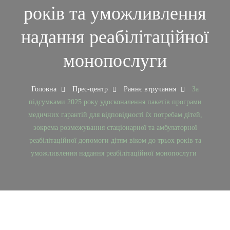
років та уможливлення
надання реабілітаційної
монопослуги
Головна
Прес-центр
Раннє втручання
За
підсумками 2025 року удосконалення пакетів програми
медичних гарантій для відповідності їх потребам дітей,
зокрема розмежування стаціонарної та амбулаторної
реабілітаційної допомоги дітям віком до трьох років та
уможливлення надання реабілітаційної монопослуги